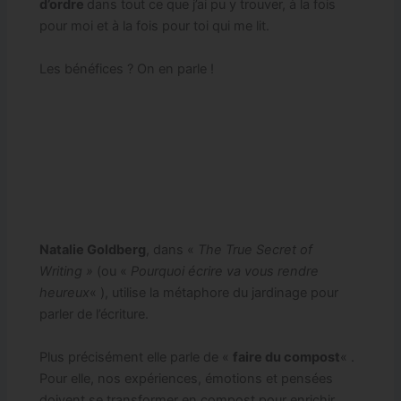
d’ordre
dans tout ce que j’ai pu y trouver, à la fois
pour moi et à la fois pour toi qui me lit.
Les bénéfices ? On en parle !
Natalie Goldberg
, dans «
The True Secret of
Writing »
(ou «
Pourquoi écrire va vous rendre
heureux
« ), utilise la métaphore du jardinage pour
parler de l’écriture.
Plus précisément elle parle de «
faire du compost
« .
Pour elle, nos expériences, émotions et pensées
doivent se transformer en compost pour enrichir