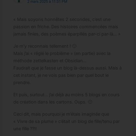
2 mars 2025 à 11:31 PM
« Mais soyons honnêtes 2 secondes, c’est une
passion en friche. Des histoires commencées mais
jamais finies, des poèmes éparpillés par-ci par-là… »
Je m’y reconnais tellement ! 🙂
Mais j’ai « réglé le problème » (en partie) avec la
méthode zettelkasten et Obsidian…
Faudrait que je fasse un blog là-dessus aussi. Mais à
cet instant, je ne vois pas bien par quel bout le
prendre.
Et puis, surtout… j’ai déjà au moins 5 blogs en cours
de création dans les cartons. Oups. 🙂
Ceci dit, mais pourquoi je m’étais imaginée que
« Vivre de sa plume » c’était un blog de fille/tenu par
une fille ??!!