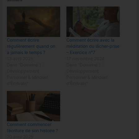
Comment écrire
Comment écrire avec la
régulièrement quand on
méditation du lâcher-prise
a jamais le temps ?
– Exercice n°7
13 avril 2025
17 novembre 2024
Dans "Domaine 1 :
Dans "Domaine 1 :
Développement
Développement
Personnel & Mindset
Personnel & Mindset
d'Écrivain"
d'Écrivain"
Comment commencer
l’écriture de son histoire ?
20 avril 2025