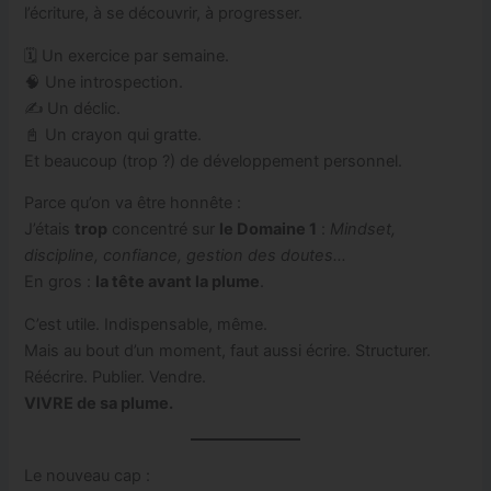
l’écriture, à se découvrir, à progresser.
🗓️ Un exercice par semaine.
🧠 Une introspection.
✍️ Un déclic.
📓 Un crayon qui gratte.
Et beaucoup (trop ?) de développement personnel.
Parce qu’on va être honnête :
J’étais
trop
concentré sur
le Domaine 1
:
Mindset,
discipline, confiance, gestion des doutes…
En gros :
la tête avant la plume
.
C’est utile. Indispensable, même.
Mais au bout d’un moment, faut aussi écrire. Structurer.
Réécrire. Publier. Vendre.
VIVRE de sa plume.
Le nouveau cap :