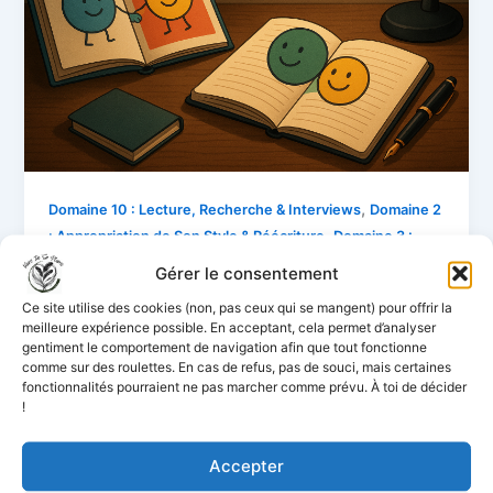
,
Domaine 10 : Lecture, Recherche & Interviews
Domaine 2
,
: Appropriation de Son Style & Réécriture
Domaine 3 :
Maîtrise des Codes et Structures d'Écriture
Gérer le consentement
Comment exploiter l’album jeunesse
Ce site utilise des cookies (non, pas ceux qui se mangent) pour offrir la
pour devenir écrivain ?
meilleure expérience possible. En acceptant, cela permet d’analyser
gentiment le comportement de navigation afin que tout fonctionne
Mike Karnavel
/
25 mai 2025
comme sur des roulettes. En cas de refus, pas de souci, mais certaines
fonctionnalités pourraient ne pas marcher comme prévu. À toi de décider
Les albums jeunesse, c’est pas que pour les petits
!
lecteurs. C’est aussi une école d’écriture cachée,
pleine de rythme, d’émotion et de finesse narrative.
Accepter