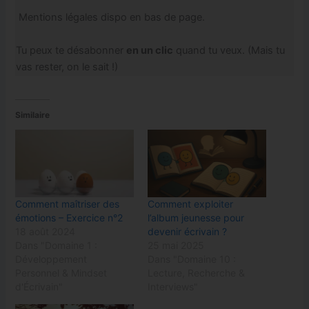
Mentions légales dispo en bas de page.
Tu peux te désabonner
en un clic
quand tu veux. (Mais tu
vas rester, on le sait !)
Similaire
Comment maîtriser des
Comment exploiter
émotions – Exercice n°2
l’album jeunesse pour
18 août 2024
devenir écrivain ?
Dans "Domaine 1 :
25 mai 2025
Développement
Dans "Domaine 10 :
Personnel & Mindset
Lecture, Recherche &
d'Écrivain"
Interviews"