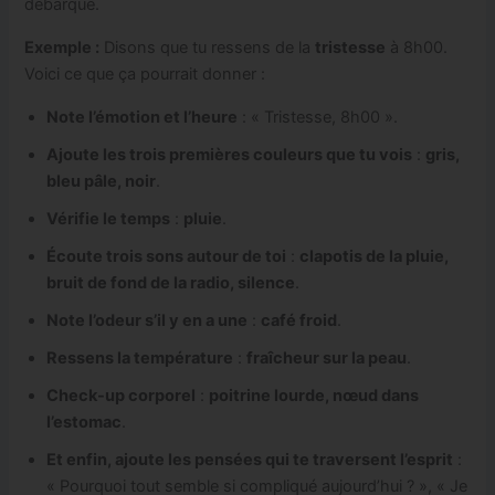
débarque.
Exemple :
Disons que tu ressens de la
tristesse
à 8h00.
Voici ce que ça pourrait donner :
Note l’émotion et l’heure
: « Tristesse, 8h00 ».
Ajoute les trois premières couleurs que tu vois
:
gris,
bleu pâle, noir
.
Vérifie le temps
:
pluie
.
Écoute trois sons autour de toi
:
clapotis de la pluie,
bruit de fond de la radio, silence
.
Note l’odeur s’il y en a une
:
café froid
.
Ressens la température
:
fraîcheur sur la peau
.
Check-up corporel
:
poitrine lourde, nœud dans
l’estomac
.
Et enfin, ajoute les pensées qui te traversent l’esprit
:
« Pourquoi tout semble si compliqué aujourd’hui ? », « Je