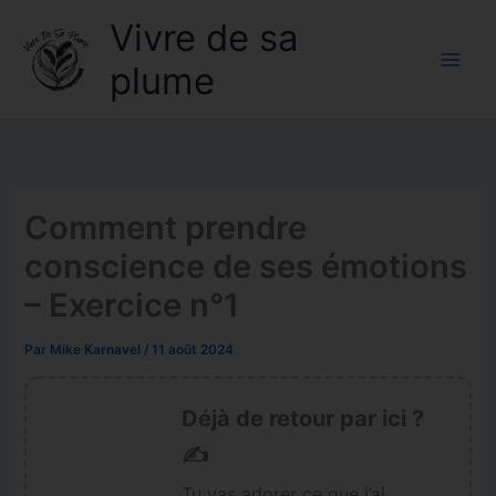
Aller
Vivre de sa
au
contenu
plume
Comment prendre
conscience de ses émotions
– Exercice n°1
Par
Mike Karnavel
/
11 août 2024
Déjà de retour par ici ?
✍️
Tu vas adorer ce que j’ai