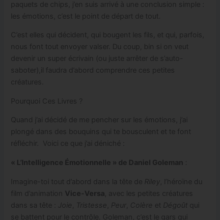
paquets de chips, j’en suis arrivé à une conclusion simple :
les émotions, c’est le point de départ de tout.
C’est elles qui décident, qui bougent les fils, et qui, parfois,
nous font tout envoyer valser. Du coup, bin si on veut
devenir un super écrivain (ou juste arrêter de s’auto-
saboter),il faudra d’abord comprendre ces petites
créatures.
Pourquoi Ces Livres ?
Quand j’ai décidé de me pencher sur les émotions, j’ai
plongé dans des bouquins qui te bousculent et te font
réfléchir. Voici ce que j’ai déniché :
« L’Intelligence Émotionnelle » de Daniel Goleman
:
Imagine-toi tout d’abord dans la tête de
Riley
, l’héroïne du
film d’animation
Vice-Versa
, avec les petites créatures
dans sa tête :
Joie
,
Tristesse
,
Peur
,
Colère
et
Dégoût
qui
se battent pour le contrôle. Goleman, c’est le gars qui