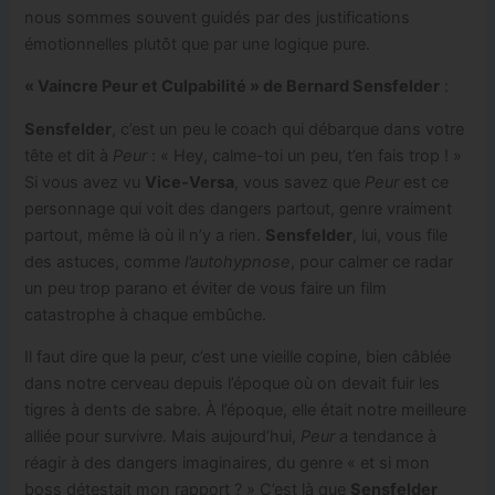
nous sommes souvent guidés par des justifications
émotionnelles plutôt que par une logique pure.
« Vaincre Peur et Culpabilité » de Bernard Sensfelder
:
Sensfelder
, c’est un peu le coach qui débarque dans votre
tête et dit à
Peur
: « Hey, calme-toi un peu, t’en fais trop ! »
Si vous avez vu
Vice-Versa
, vous savez que
Peur
est ce
personnage qui voit des dangers partout, genre vraiment
partout, même là où il n’y a rien.
Sensfelder
, lui, vous file
des astuces, comme
l’autohypnose
, pour calmer ce radar
un peu trop parano et éviter de vous faire un film
catastrophe à chaque embûche.
Il faut dire que la peur, c’est une vieille copine, bien câblée
dans notre cerveau depuis l’époque où on devait fuir les
tigres à dents de sabre. À l’époque, elle était notre meilleure
alliée pour survivre. Mais aujourd’hui,
Peur
a tendance à
réagir à des dangers imaginaires, du genre « et si mon
boss détestait mon rapport ? » C’est là que
Sensfelder