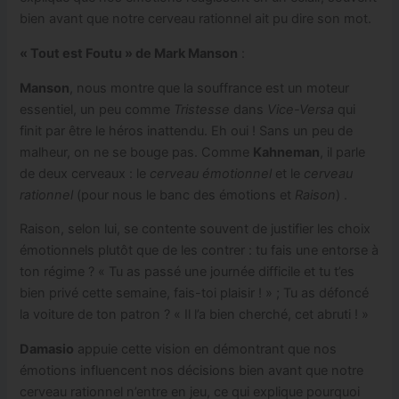
bien avant que notre cerveau rationnel ait pu dire son mot.
« Tout est Foutu » de Mark Manson
:
Manson
, nous montre que la souffrance est un moteur
essentiel, un peu comme
Tristesse
dans
Vice-Versa
qui
finit par être le héros inattendu. Eh oui ! Sans un peu de
malheur, on ne se bouge pas. Comme
Kahneman
, il parle
de deux cerveaux : le
cerveau émotionnel
et le
cerveau
rationnel
(pour nous le banc des émotions et
Raison
) .
Raison, selon lui, se contente souvent de justifier les choix
émotionnels plutôt que de les contrer : tu fais une entorse à
ton régime ? « Tu as passé une journée difficile et tu t’es
bien privé cette semaine, fais-toi plaisir ! » ; Tu as défoncé
la voiture de ton patron ? « Il l’a bien cherché, cet abruti ! »
Damasio
appuie cette vision en démontrant que nos
émotions influencent nos décisions bien avant que notre
cerveau rationnel n’entre en jeu, ce qui explique pourquoi