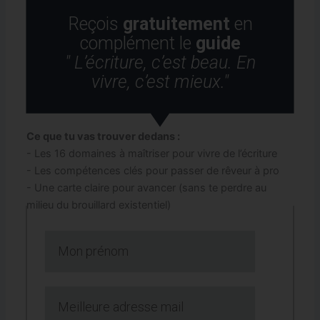
Reçois
gratuitement
en
complément le
guide
" L’écriture, c’est beau. En
vivre, c’est mieux."
Ce que tu vas trouver dedans :
- Les 16 domaines à maîtriser pour vivre de l’écriture
- Les compétences clés pour passer de rêveur à pro
- Une carte claire pour avancer (sans te perdre au
milieu du brouillard existentiel)