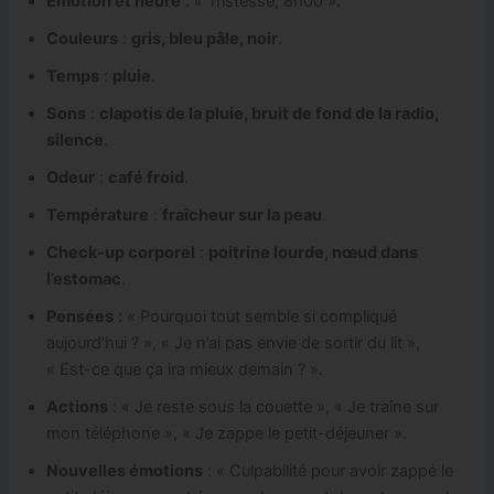
Émotion et heure
: « Tristesse, 8h00 ».
Couleurs
:
gris, bleu pâle, noir
.
Temps
:
pluie
.
Sons
:
clapotis de la pluie, bruit de fond de la radio,
silence
.
Odeur
:
café froid
.
Température
:
fraîcheur sur la peau
.
Check-up corporel
:
poitrine lourde, nœud dans
l’estomac
.
Pensées
: « Pourquoi tout semble si compliqué
aujourd’hui ? », « Je n’ai pas envie de sortir du lit »,
« Est-ce que ça ira mieux demain ? ».
Actions
: « Je reste sous la couette », « Je traîne sur
mon téléphone », « Je zappe le petit-déjeuner ».
Nouvelles émotions
: « Culpabilité pour avoir zappé le