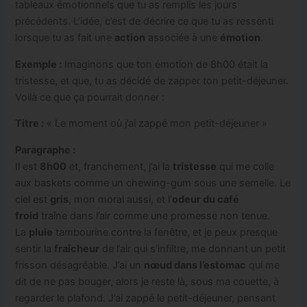
tableaux émotionnels que tu as remplis les jours
précédents. L’idée, c’est de décrire ce que tu as ressenti
lorsque tu as fait une
action
associée à une
émotion
.
Exemple :
Imaginons que ton émotion de 8h00 était la
tristesse, et que, tu as décidé de zapper ton petit-déjeuner.
Voilà ce que ça pourrait donner :
Titre :
« Le moment où j’ai zappé mon petit-déjeuner »
Paragraphe :
Il est
8h00
et, franchement, j’ai la
tristesse
qui me colle
aux baskets comme un chewing-gum sous une semelle. Le
ciel est
gris
, mon moral aussi, et l’
odeur du café
froid
traîne dans l’air comme une promesse non tenue.
La
pluie
tambourine contre la fenêtre, et je peux presque
sentir la
fraîcheur
de l’air qui s’infiltre, me donnant un petit
frisson désagréable. J’ai un
nœud dans l’estomac
qui me
dit de ne pas bouger, alors je reste là, sous ma couette, à
regarder le plafond. J’ai zappé le petit-déjeuner, pensant