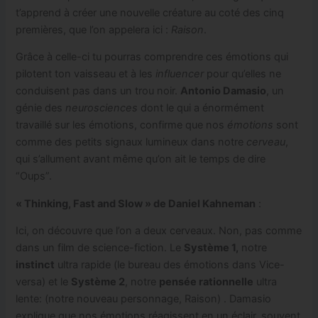
t’apprend à créer une nouvelle créature au coté des cinq
premières, que l’on appelera ici :
Raison
.
Grâce à celle-ci tu pourras comprendre ces émotions qui
pilotent ton vaisseau et à les
influencer
pour qu’elles ne
conduisent pas dans un trou noir.
Antonio Damasio
, un
génie des
neurosciences
dont le qui a énormément
travaillé sur les émotions, confirme que nos
émotions
sont
comme des petits signaux lumineux dans notre
cerveau
,
qui s’allument avant même qu’on ait le temps de dire
“Oups”.
« Thinking, Fast and Slow » de Daniel Kahneman
:
Ici, on découvre que l’on a deux cerveaux. Non, pas comme
dans un film de science-fiction. Le
Système 1,
notre
instinct
ultra rapide (le bureau des émotions dans Vice-
versa) et le
Système 2
, notre
pensée rationnelle
ultra
lente: (notre nouveau personnage, Raison) . Damasio
explique que nos émotions réagissent en un éclair, souvent