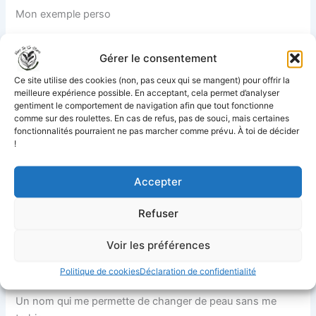
Mon exemple perso
Je m’appelle
Jean Mickaël Fichere
.
Gérer le consentement
Deux prénoms. Un nom pas courant.
J’ai longtemps hésité entre des options classiques (Mickaël
Ce site utilise des cookies (non, pas ceux qui se mangent) pour offrir la
Fichere), sobres (MJF), ou plus décalées (Mike F., Mike
meilleure expérience possible. En acceptant, cela permet d’analyser
gentiment le comportement de navigation afin que tout fonctionne
Masque, M. Carnival…).
comme sur des roulettes. En cas de refus, pas de souci, mais certaines
fonctionnalités pourraient ne pas marcher comme prévu. À toi de décider
Ce que je veux, c’est
explorer tous les genres, créer une
!
galaxie de textes
, du poème barré au polar ciselé.
Et j’ai compris un truc :
Accepter
Refuser
Ce que je cherche, ce n’est pas un nom.
C’est un
totem de liberté
.
Voir les préférences
Politique de cookies
Déclaration de confidentialité
Un nom qui me permette de changer de peau sans me