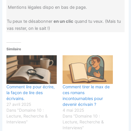
Mentions légales dispo en bas de page.
Tu peux te désabonner
en un clic
quand tu veux. (Mais tu
vas rester, on le sait !)
Similaire
Comment lire pour écrire,
Comment tirer le max de
la façon de lire des
ces romans
écrivains.
incontournables pour
27 avril 2025
devenir écrivain ?
Dans "Domaine 10 :
4 mai 2025
Lecture, Recherche &
Dans "Domaine 10 :
Interviews"
Lecture, Recherche &
Interviews"