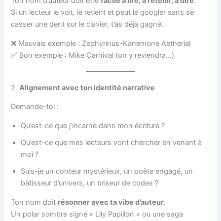
Ton nom d’auteur doit être
facile à lire, à retenir, à dire
.
Si un lecteur le voit, le retient et peut le googler sans se
casser une dent sur le clavier, t’as déjà gagné.
❌ Mauvais exemple : Zephyrinus-Kanemone Aetherial
✅ Bon exemple : Mike Carnival (on y reviendra…)
2.
Alignement avec ton identité narrative
Demande-toi :
Qu’est-ce que j’incarne dans mon écriture ?
Qu’est-ce que mes lecteurs vont chercher en venant à
moi ?
Suis-je un conteur mystérieux, un poète engagé, un
bâtisseur d’univers, un briseur de codes ?
Ton nom doit
résonner avec ta vibe d’auteur
.
Un polar sombre signé « Lily Papillon » ou une saga