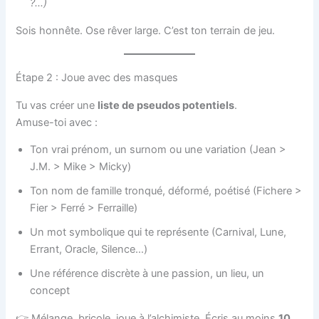
?…)
Sois honnête. Ose rêver large. C’est ton terrain de jeu.
Étape 2 : Joue avec des masques
Tu vas créer une
liste de pseudos potentiels
.
Amuse-toi avec :
Ton vrai prénom, un surnom ou une variation (Jean >
J.M. > Mike > Micky)
Ton nom de famille tronqué, déformé, poétisé (Fichere >
Fier > Ferré > Ferraille)
Un mot symbolique qui te représente (Carnival, Lune,
Errant, Oracle, Silence…)
Une référence discrète à une passion, un lieu, un
concept
👉 Mélange, bricole, joue à l’alchimiste. Écris au moins
10