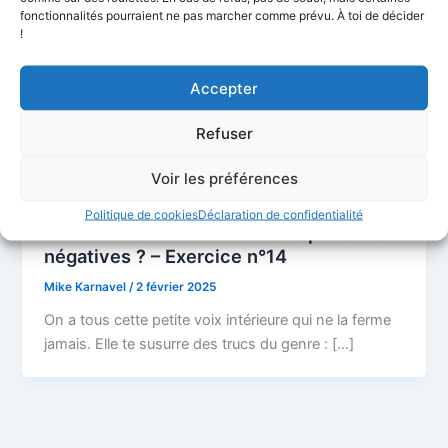
fonctionnalités pourraient ne pas marcher comme prévu. À toi de décider
!
Accepter
Refuser
Domaine 1 : Développement Personnel & Mindset
Voir les préférences
,
d'Écrivain
Exercices d'écriture
Politique de cookies
Déclaration de confidentialité
Comment se détacher de ses pensées
négatives ? – Exercice n°14
Mike Karnavel
/
2 février 2025
On a tous cette petite voix intérieure qui ne la ferme
jamais. Elle te susurre des trucs du genre : […]