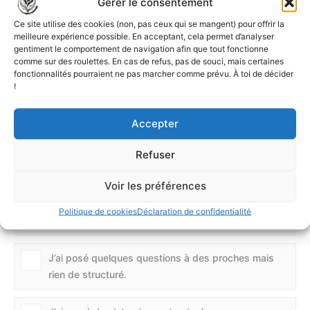
Gérer le consentement
Ce site utilise des cookies (non, pas ceux qui se mangent) pour offrir la
J’utilise des sources officielles et je consulte parfois
meilleure expérience possible. En acceptant, cela permet d’analyser
des experts.
gentiment le comportement de navigation afin que tout fonctionne
comme sur des roulettes. En cas de refus, pas de souci, mais certaines
fonctionnalités pourraient ne pas marcher comme prévu. À toi de décider
!
As-tu déjà interviewé quelqu’un
Accepter
pour enrichir tes écrits ?
Refuser
Je mène régulièrement des interviews avec des
experts et témoins pour nourrir mes histoires.
Voir les préférences
Politique de cookies
Déclaration de confidentialité
Non, je n’ai jamais pensé à le faire.
J’ai posé quelques questions à des proches mais
rien de structuré.