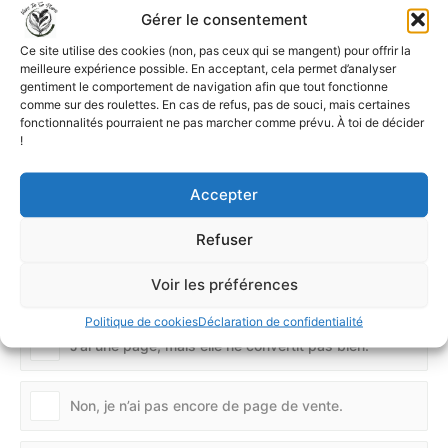
Gérer le consentement
J’utilise régulièrement la publicité payante et
Ce site utilise des cookies (non, pas ceux qui se mangent) pour offrir la
j’optimise mes campagnes pour la rentabilité.
meilleure expérience possible. En acceptant, cela permet d’analyser
gentiment le comportement de navigation afin que tout fonctionne
comme sur des roulettes. En cas de refus, pas de souci, mais certaines
J’ai mis en place plusieurs campagnes avec une
fonctionnalités pourraient ne pas marcher comme prévu. À toi de décider
analyse des performances.
!
Accepter
As-tu une page de vente efficace
Refuser
pour ton livre ou ton produit
Voir les préférences
d’écriture ?
Politique de cookies
Déclaration de confidentialité
J’ai une page, mais elle ne convertit pas bien.
Non, je n’ai pas encore de page de vente.