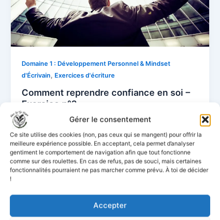
Domaine 1 : Développement Personnel & Mindset
,
d'Écrivain
Exercices d'écriture
Comment reprendre confiance en soi –
Exercice n°3
Gérer le consentement
Mike Karnavel
/
20 octobre 2024
Apprend à reprendre confiance en soi comme Harry
Ce site utilise des cookies (non, pas ceux qui se mangent) pour offrir la
meilleure expérience possible. En acceptant, cela permet d’analyser
Potter ✨ et booster ton écriture. Créer des histoires
gentiment le comportement de navigation afin que tout fonctionne
inoubliables 📚.
comme sur des roulettes. En cas de refus, pas de souci, mais certaines
fonctionnalités pourraient ne pas marcher comme prévu. À toi de décider
!
Accepter