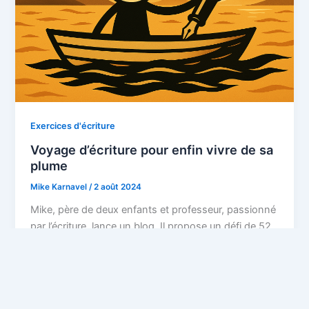
Exercices d'écriture
Voyage d’écriture pour enfin vivre de sa
plume
Mike Karnavel
/
2 août 2024
Mike, père de deux enfants et professeur, passionné
par l’écriture, lance un blog. Il propose un défi de 52
semaines : intégrer des actions de développement
personnel dans des exercices d’écriture. Il espère
ainsi structurer ses idées et progresser, tout en
aidant les lecteurs à s’améliorer et à développer leur
propre style.